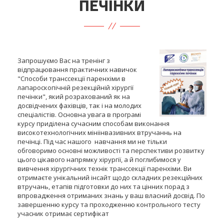
ПЕЧІНКИ
Запрошуємо Вас на тренінг з
відпрацювання практичних навичок
"Способи транссекції паренхіми в
лапароскопічній резекційній хірургії
печінки", який розрахований як на
досвідчених фахівців, так і на молодих
спеціалістів. Основна увага в програмі
курсу приділена сучасним способам виконання
високотехнологічних мініінвазивних втручаннь на
печінці. Під час нашого навчання ми не тільки
обговоримо основні можливості та перспективи розвитку
цього цікавого напрямку хірургії, а й поглибимося у
вивчення хірургічних технік транссекції паренхіми. Ви
отримаєте унікальний інсайт щодо складних резекційних
втручань, етапів підготовки до них та цінних порад з
впровадження отриманих знань у ваш власний досвід. По
завершенню курсу та проходженню контрольного тесту
учасник отримає сертифікат