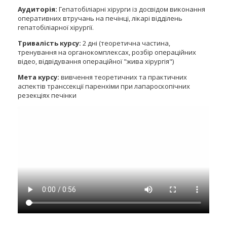
Аудиторія:
Гепатобіліарні хірурги із досвідом виконання
оперативних втручань на печінці, лікарі відділень
гепатобіліарної хірургії.
Тривалість курсу:
2 дні (теоретична частина,
тренування на органокомплексах, розбір операційних
відео, відвідування операційної "жива хірургія")
Мета курсу:
вивчення теоретичних та практичних
аспектів транссекції паренхіми при лапароскопічних
резекціях печінки