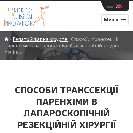
Меню
•
Гепатобіліарна хірургія
•
Способи транссекції
паренхіми в лапароскопічній резекційній хірургії
печінки
СПОСОБИ ТРАНССЕКЦІЇ
ПАРЕНХІМИ В
ЛАПАРОСКОПІЧНІЙ
РЕЗЕКЦІЙНІЙ ХІРУРГІЇ