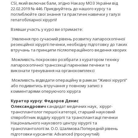
CSI, який включає бали, згідно Наказу МОЗ України від
22.02.2019 № 446. Приєднуйтесь до нашого курсу та
поглиблюйте свої знання та практичні навички у галузі
гепатобіліарної хірургії!
Взявши участь у курсі ви отримаєте:
Уявлення про сучасний рівень розвитку лапароскопічної
резекційної хірургії печінки, необхідну підготовку до таких
втручань та принципи післяопераційного ведення хворих
Можливість покроково розібрати з куратором техніку
лапароскопічної транссекції паренхіми печінки та
виконати тренування на органокомплексі
Можливість відвідати операційну в рамках “Живої хірургії”
або подивитись втручання у повному записі з
комментарями оперуючого хірурга
Куратор курсу: Федоров Денис
Олександрович
кандидат медичних наук, хірург-
трансплантолог першої категорії, старший науковий
співробітник відділу хірургії та трансплантації печінки
Національного наукового центру хірургії та
трансплантології ім. О.О. Шалімова.Попередній рівень
підготовки курсантів: Advanced (просунутий)