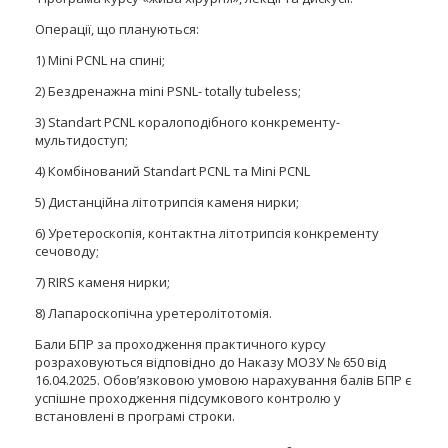
Операції, що плануються:
1) Mini PCNL на спині;
2) Бездренажна mini PSNL- totally tubeless;
3) Standart PCNL коралоподібного конкременту-
мультидоступ;
4) Комбінований Standart PCNL та Mini PCNL
5) Дистанційна літотрипсія каменя нирки;
6) Уретероскопія, контактна літотрипсія конкременту
сечоводу;
7) RIRS каменя нирки;
8) Лапароскопічна уретеролітотомія.
Бали БПР за проходження практичного курсу
розраховуються відповідно до Наказу МОЗУ № 650 від
16.04.2025. Обов’язковою умовою нарахування балів БПР є
успішне проходження підсумкового контролю у
встановлені в програмі строки.