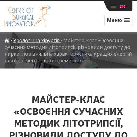
Меню
•
Урологічна хірургія
•
Майстер-клас «Освоєння
сучасних методик літотрипсії, різновиди доступу до
нирки, порівняльна характеристика кращих енергій
для фрагментації конкрементів»
МАЙСТЕР-КЛАС
«ОСВОЄННЯ СУЧАСНИХ
МЕТОДИК ЛІТОТРИПСІЇ,
РІЗНОВИДИ ДОСТУПУ ДО