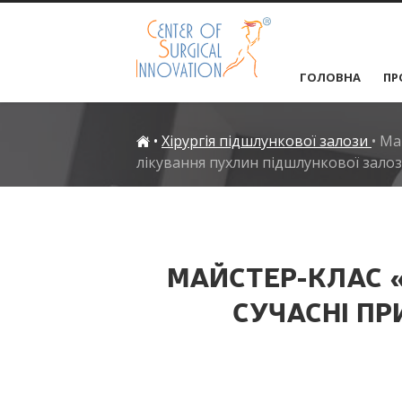
ГОЛОВНА
ПР
•
Хірургія підшлункової залози
•
Май
лікування пухлин підшлункової зало
МАЙСТЕР-КЛАС «
СУЧАСНІ ПР