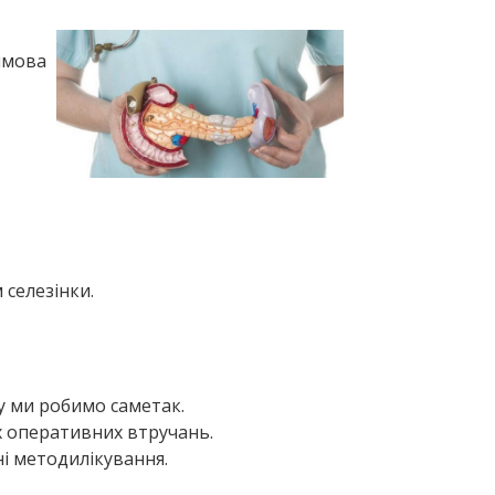
лімова
 селезінки.
у ми робимо саметак.
х оперативних втручань.
і методилікування.