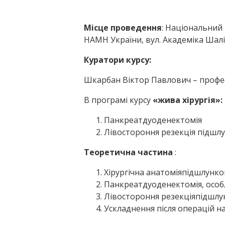
Місце проведення
: Національний 
НАМН України, вул. Академіка Шалі
Куратори курсу:
Шкарбан Віктор Павлович – професо
В програмі курсу
«жива хірургія»
:
Панкреатдуоденектомія
Лівостороння резекція підшлу
Теоретична частина
:
Хірургічна анатоміяпідшлунко
Панкреатдуоденектомія, особ
Лівостороння резекціяпідшлун
Ускладнення після операцій н