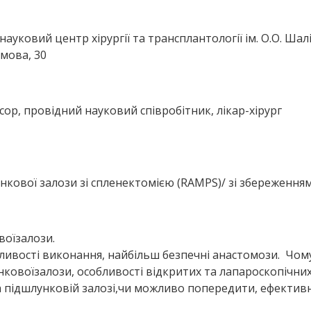
науковий центр хірургії та трансплантології ім. О.О. Ша
мова, 30
р, провідний науковий співробітник, лікар-хірург
нкової залози зі спленектомією (RAMPS)/ зі збереженням
воїзалози.
ливості виконання, найбільш безпечні анастомози. Чом
ковоїзалози, особливості відкритих та лапароскопічни
а підшлунковій залозі,чи можливо попередити, ефективн