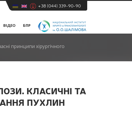
+38 (044) 339-90-90
ВІДЕО
БПР
часні принципи хірургічного
ЛОЗИ. КЛАСИЧНІ ТА
ВАННЯ ПУХЛИН