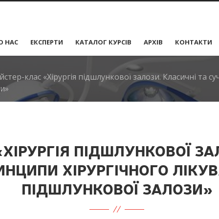
О НАС
ЕКСПЕРТИ
КАТАЛОГ КУРСІВ
АРХІВ
КОНТАКТИ
стер-клас «Хірургія підшлункової залози. Класичні та су
зи»
ХІРУРГІЯ ПІДШЛУНКОВОЇ ЗА
ИНЦИПИ ХІРУРГІЧНОГО ЛІКУ
ПІДШЛУНКОВОЇ ЗАЛОЗИ»