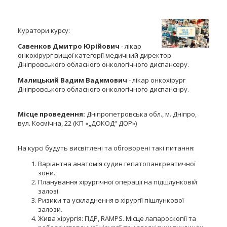
Куратори курсу:
Савенков Дмитро Юрійович
- лікар
онкохірург вищої категорії медичний директор
Дніпровського обласного онкологічного диспансеру.
Малицький Вадим Вадимович
- лікар онкохірург
Дніпровського обласного онкологічного диспанснру.
Місце проведення:
Дніпропетровська обл., м. Дніпро,
вул.
Космічна
, 22 (КП «„ДОКОД“ ДОР»)
На курсі будуть висвітлені та обговорені такі питання:
Варіантна анатомія судин гепатопанкреатичної
зони.
Планування хірургічної операції на підшлунковій
залозі.
Ризики та ускладнення в хірургії пішлункової
залози.
Жива хірургія: ПДР, RAMPS. Місце лапароскопії та