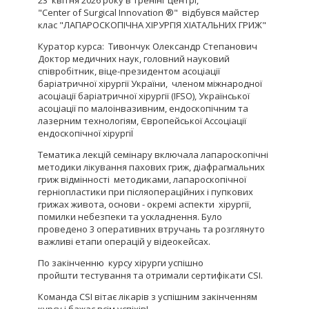
23 квітня 2026 року в Тренінг центрі,
"Center of Surgical Innovation ®" відбувся майстер
клас "ЛАПАРОСКОПІЧНА ХІРУРГІЯ ХІАТАЛЬНИХ ГРИЖ"
Куратор курса: Тивончук Олександр Степанович
Доктор медичних наук, головний науковий
співробітник, віце-президентом асоціації
баріатричної хірургії України, членом міжнародної
асоціації баріатричної хірургії (IFSO), Української
асоціації по малоінвазивним, ендоскопічним та
лазерним технологіям, Європейської Ассоціації
ендоскопічної хірургіЇ
Тематика лекцій семінару включала лапароскопічні
методики лікування пахових гриж, діафрагмальних
гриж відмінності методиками, лапароскопічної
герніопластики при післяопераційних і пупкових
грижах живота, основи - окремі аспекти хірургії,
помилки небезпеки та ускладнення. Було
проведено 3 оперативних втручань та розглянуто
важливі етапи операцій у відеокейсах.
По закінченню курсу хірурги успішно
пройшти тестування та отримали сертифікати СSI.
Команда CSI вітає лікарів з успішним закінченням