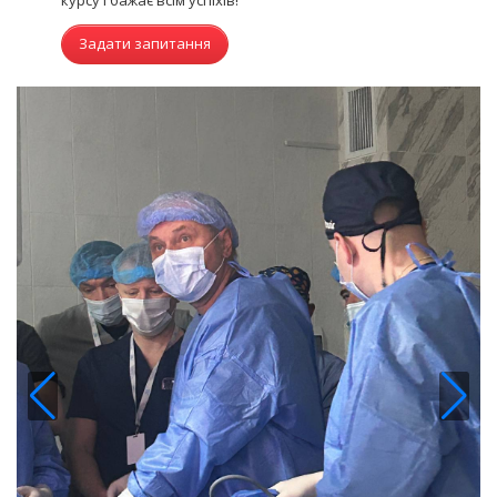
курсу і бажає всім успіхів!
Задати запитання