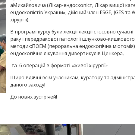
аМихайловича (Лікар-ендоскопіст, Лікар вищої кате
ендоскопістів України», дійсний член ESGE, JGES та 
хірургії).
В програмі курсу були лекції лекції стосовно сучасн
раку і передракової патології шлунково-кишковог
методик;ПОЕМ (пероральна ендоскопічна міотомія) в
ендоскопічне лікування дивертикулів Ценкера,
та 6 операцій в форматі «живої хірургії»
Щиро вдячні всім учасникам, куратору та адміністр
даного заходу!
До нових зустрічей!