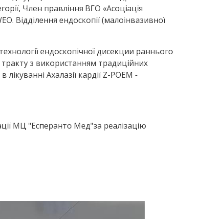
горії, Член правління ВГО «Асоціація
WEO. Відділення ендоскопії (малоінвазивної
і технології ендоскопічної дисекции раннього
о тракту з використанням традиційних
 лікуванні Ахалазії кардії Z-POEM -
ації МЦ "Есперанто Мед"за реалізацію