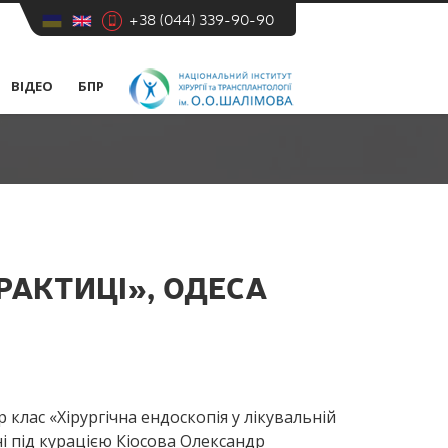
+38 (044) 339-90-90
ВІДЕО
БПР
РАКТИЦІ», ОДЕСА
 клас «Хірургічна ендоскопія у лікувальній
рні під курацією Кіосова Олександр