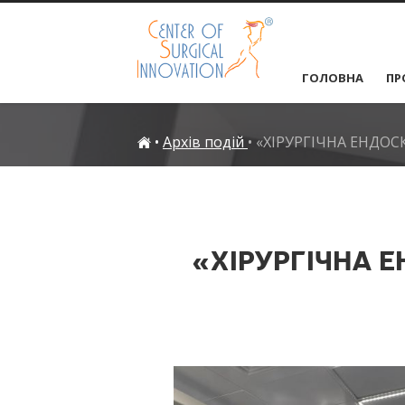
ГОЛОВНА
ПР
•
Архів подій
•
«ХІРУРГІЧНА ЕНДОС
«ХІРУРГІЧНА Е