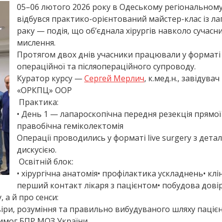
05–06 лютого 2026 року в Одеському регіональном
відбувся практико-орієнтований майстер-клас із л
раку — подія, що об’єднала хірургів навколо сучасни
мислення.
Протягом двох днів учасники працювали у форматі в
операційної та післяопераційного супроводу.
Куратор курсу —
Сергей Мерлич
, к.мед.н., завідув
«ОРКПЦ» ООР
Практика:
• День 1 — лапароскопічна передня резекція прямо
правобічна геміколектомія
Операції проводились у форматі live surgery з де
дискусією.
Освітній блок:
• хірургічна анатомія• профілактика ускладнень• кл
перший контакт лікаря з пацієнтом• побудова довір
 а й про сенси:
віри, розуміння та правильно вибудуваного шляху пацієн
имог БПР МОЗ України.