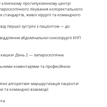
у клінічному протипухлинному центрі
апароскопічного лікування колоректального
х стандартів, живої хірургії та командного
ід першої зустрічі з пацієнтом — до
ач відділення абдомінальної онкохірургії КНП
ї кишки• День 2 — лапароскопічна
тальними коментарями та професійною
інічні алгоритми• маршрутизація пацієнта•
и та командної взаємодії
та.