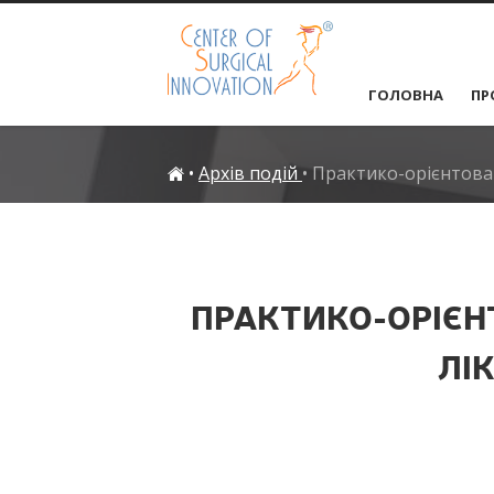
ГОЛОВНА
ПР
•
Архів подій
•
Практико-орієнтован
ПРАКТИКО-ОРІЄН
ЛІ