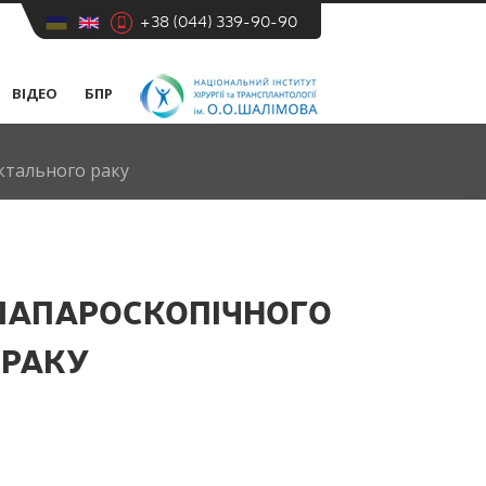
+38 (044) 339-90-90
ВІДЕО
БПР
ктального раку
 ЛАПАРОСКОПІЧНОГО
 РАКУ