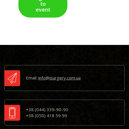
to
event
Email:
info@isurgery.com.ua
+38 (044) 339-90-90
+38 (050) 418 59 99