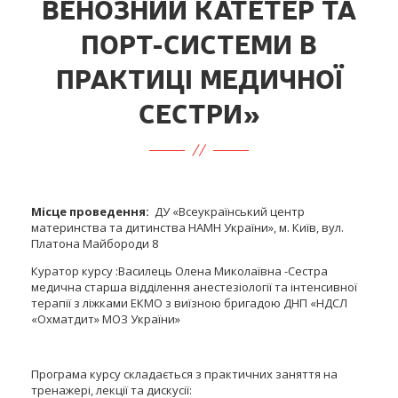
ВЕНОЗНИЙ КАТЕТЕР ТА
ПОРТ-СИСТЕМИ В
ПРАКТИЦІ МЕДИЧНОЇ
СЕСТРИ»
Місце проведення:
ДУ «Всеукраїнський центр
материнства та дитинства НАМН України», м. Київ, вул.
Платона Майбороди 8
Куратор курсу :Василець Олена Миколаївна -Сестра
медична старша відділення анестезіології та інтенсивної
терапії з ліжками ЕКМО з виїзною бригадою ДНП «НДСЛ
«Охматдит» МОЗ України»
Програма курсу складається з практичних заняття на
тренажері, лекції та дискусії: