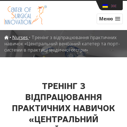
Меню
•
Nurses
•
Тренінг з відпрацювання практичних
навичок «Центральний венозний катетер та порт-
системи в практиці медичної сестри»
ТРЕНІНГ З
ВІДПРАЦЮВАННЯ
ПРАКТИЧНИХ НАВИЧОК
«ЦЕНТРАЛЬНИЙ