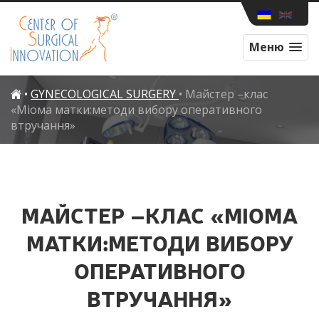
Меню
•
GYNECOLOGICAL SURGERY
•
Майстер –клас
«Міома матки:методи вибору оперативного
втручання»
МАЙСТЕР –КЛАС «МІОМА
МАТКИ:МЕТОДИ ВИБОРУ
ОПЕРАТИВНОГО
ВТРУЧАННЯ»