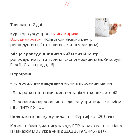
Тривалість: 2 дні.
Куратор курсу: проф.
Чайка Кирило
Володимирович
, (Київський міський центр
репродуктивної та перинатальної медицини)
Місце проведення:
Київський міський центр
репродуктивної та перинатальної медицини (м. Київ, вул.
Героїв Сталінграда, 16)
В програмі:
- Гістероскопічне лікування міоми в порожнині матки
- Лапароскопічна тимчасова кліпація маткових артерій
- Переваги лапароскопічного доступу при видаленні міом
І, ІІ ,ІІІ типу по FIGO
Після закінчення курсу видається Сертифікат :20 балів
Кількість балів учаснику заходу БПР нараховується згідно
із Наказом МОЗ України від 22.02.2019 № 446 «Деякі