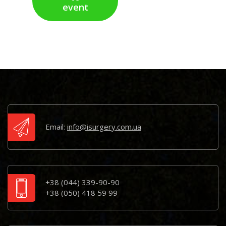
event
Email:
info@isurgery.com.ua
+38 (044) 339-90-90
+38 (050) 418 59 99