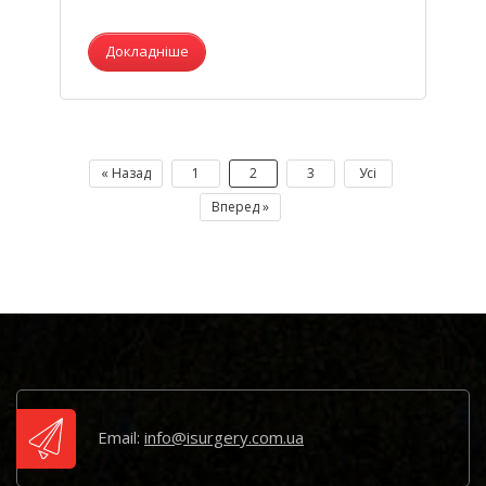
Докладніше
« Назад
1
2
3
Усі
Вперед »
Email:
info@isurgery.com.ua